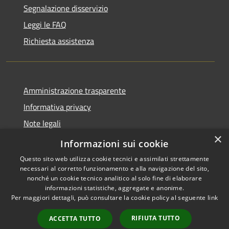
Segnalazione disservizio
Leggi le FAQ
Richiesta assistenza
Amministrazione trasparente
Informativa privacy
Note legali
×
Dichiarazione di accessibilità
Informazioni sui cookie
Questo sito web utilizza cookie tecnici e assimilati strettamente
necessari al corretto funzionamento e alla navigazione del sito,
nonché un cookie tecnico analitico al solo fine di elaborare
informazioni statistiche, aggregate e anonime.
RSS
Copyright © 2026 • Comune di
Per maggiori dettagli, può consultare la cookie policy al seguente
link
Accessibilità
Podenzana • Powered by
Privacy
Municipium
Accesso
•
RIFIUTA TUTTO
ACCETTA TUTTO
Cookie
redazione