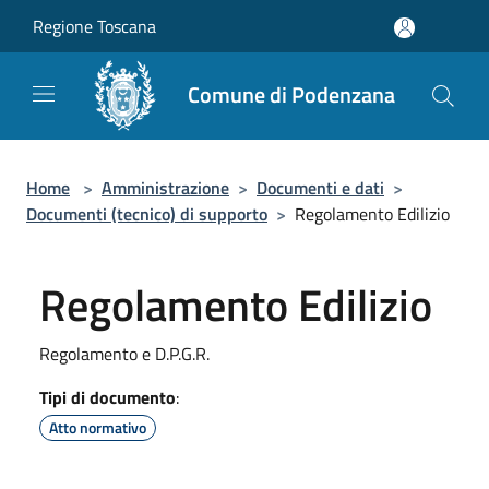
Salta al contenuto principale
Regione Toscana
Comune di Podenzana
Home
>
Amministrazione
>
Documenti e dati
>
Documenti (tecnico) di supporto
>
Regolamento Edilizio
Regolamento Edilizio
Regolamento e D.P.G.R.
Tipi di documento
:
Atto normativo