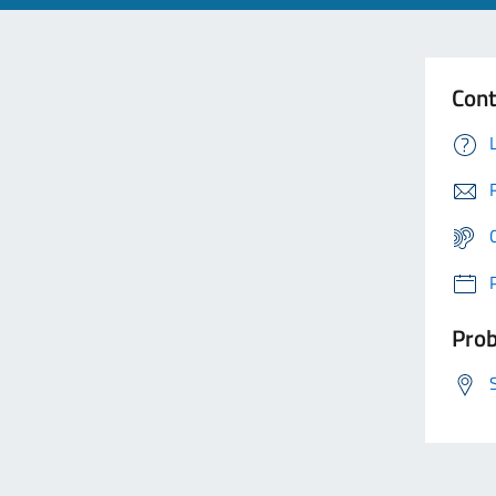
Cont
Prob