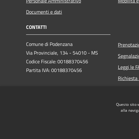
Personale Amministrativo
Mobilità e
Documenti e dati
CONTATTI
Comune di Podenzana
Prenotaz
Via Provinciale, 134 - 54010 - MS
Segnalazi
Codice Fiscale: 00188370456
Leggi le 
Partita IVA: 00188370456
Richiesta
PEC:
comune@pec.comune.podenzana.ms.it
Questo sito 
Centralino Unico: +39
0187 410024
alla navig