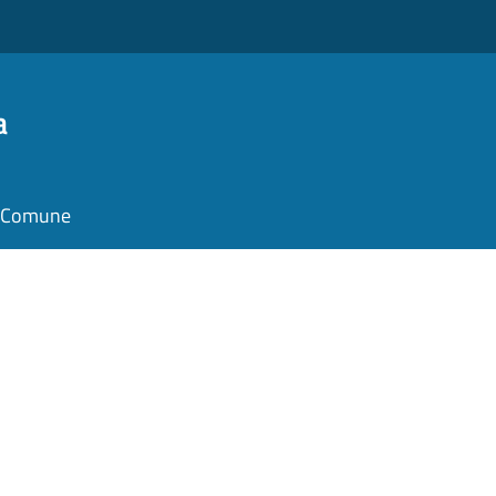
a
il Comune