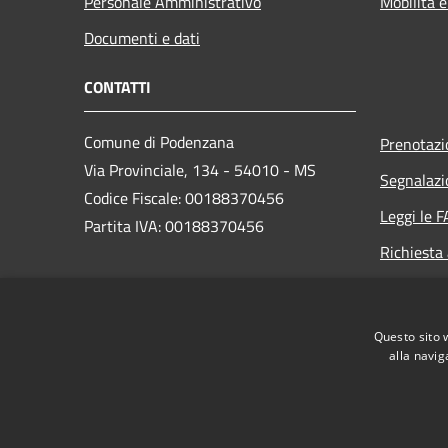
Personale Amministrativo
Mobilità e
Documenti e dati
CONTATTI
Comune di Podenzana
Prenotaz
Via Provinciale, 134 - 54010 - MS
Segnalazi
Codice Fiscale: 00188370456
Leggi le 
Partita IVA: 00188370456
Richiesta
PEC:
comune@pec.comune.podenzana.ms.it
Questo sito 
Centralino Unico: +39
0187 410024
alla navig