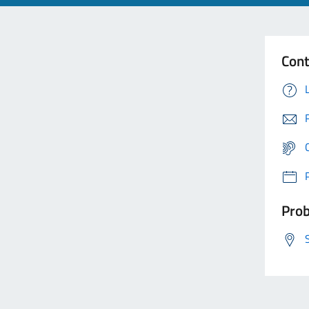
Cont
Prob