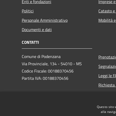
Enti e fondazioni
Imprese 
Politici
Catasto e
Personale Amministrativo
Mobilità e
Documenti e dati
CONTATTI
Comune di Podenzana
Prenotaz
Via Provinciale, 134 - 54010 - MS
Segnalazi
Codice Fiscale: 00188370456
Leggi le 
Partita IVA: 00188370456
Richiesta
PEC:
comune@pec.comune.podenzana.ms.it
Questo sito 
Centralino Unico: +39
0187 410024
alla navig