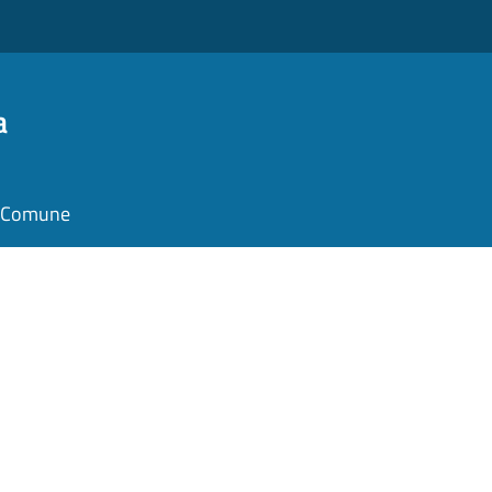
a
il Comune