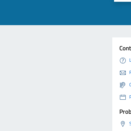
Cont
Prob