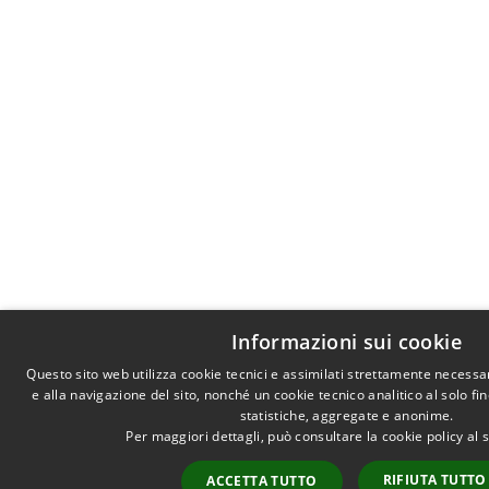
Informazioni sui cookie
Questo sito web utilizza cookie tecnici e assimilati strettamente necess
e alla navigazione del sito, nonché un cookie tecnico analitico al solo fi
statistiche, aggregate e anonime.
Per maggiori dettagli, può consultare la cookie policy al
RIFIUTA TUTTO
ACCETTA TUTTO