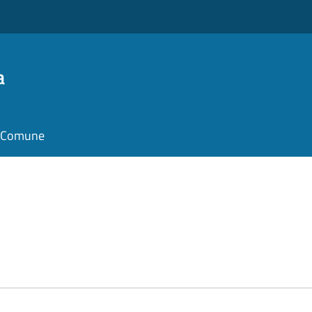
a
il Comune