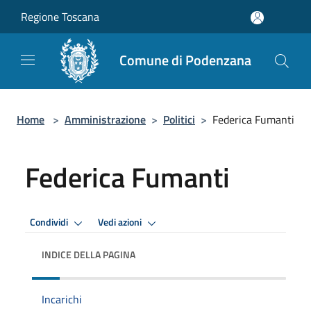
Salta al contenuto principale
Regione Toscana
Comune di Podenzana
Home
>
Amministrazione
>
Politici
>
Federica Fumanti
Federica Fumanti
Condividi
Vedi azioni
INDICE DELLA PAGINA
Incarichi