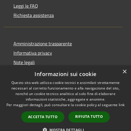
Leggi le FAQ
Richiesta assistenza
Amministrazione trasparente
Informativa privacy
Note legali
×
Dichiarazione di accessibilità
Informazioni sui cookie
Questo sito web utilizza cookie tecnici e assimilati strettamente
necessari al corretto funzionamento e alla navigazione del sito,
nonché un cookie tecnico analitico al solo fine di elaborare
informazioni statistiche, aggregate e anonime.
RSS
Copyright © 2026 • Comune di
Per maggiori dettagli, può consultare la cookie policy al seguente
link
Accessibilità
Podenzana • Powered by
Privacy
Municipium
Accesso
•
RIFIUTA TUTTO
ACCETTA TUTTO
Cookie
redazione
Mappa del sito
MOSTRA DETTAGLI