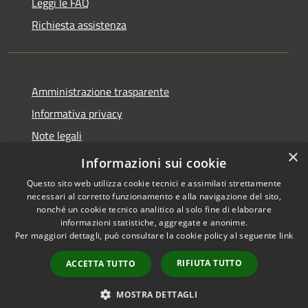
Leggi le FAQ
Richiesta assistenza
Amministrazione trasparente
Informativa privacy
Note legali
×
Dichiarazione di accessibilità
Informazioni sui cookie
Questo sito web utilizza cookie tecnici e assimilati strettamente
necessari al corretto funzionamento e alla navigazione del sito,
nonché un cookie tecnico analitico al solo fine di elaborare
informazioni statistiche, aggregate e anonime.
RSS
Copyright © 2026 • Comune di
Per maggiori dettagli, può consultare la cookie policy al seguente
link
Accessibilità
Podenzana • Powered by
Privacy
Municipium
Accesso
•
RIFIUTA TUTTO
ACCETTA TUTTO
Cookie
redazione
Mappa del sito
MOSTRA DETTAGLI