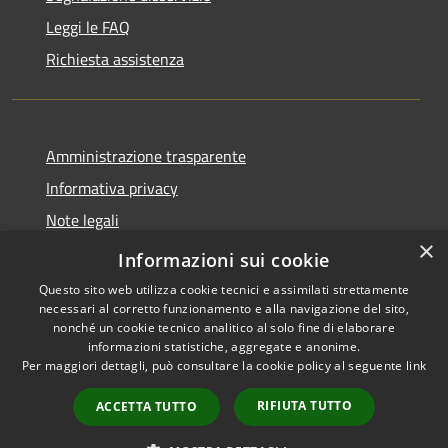
Leggi le FAQ
Richiesta assistenza
Amministrazione trasparente
Informativa privacy
Note legali
×
Dichiarazione di accessibilità
Informazioni sui cookie
Questo sito web utilizza cookie tecnici e assimilati strettamente
necessari al corretto funzionamento e alla navigazione del sito,
nonché un cookie tecnico analitico al solo fine di elaborare
informazioni statistiche, aggregate e anonime.
RSS
Copyright © 2026 • Comune di
Per maggiori dettagli, può consultare la cookie policy al seguente
link
Accessibilità
Podenzana • Powered by
Privacy
Municipium
Accesso
•
RIFIUTA TUTTO
ACCETTA TUTTO
Cookie
redazione