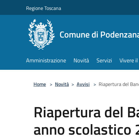
Salta al contenuto principale
Regione Toscana
Comune di Podenzan
Amministrazione
Novità
Servizi
Vivere 
Home
>
Novità
>
Avvisi
>
Riapertura del Band
Riapertura del B
anno scolastico