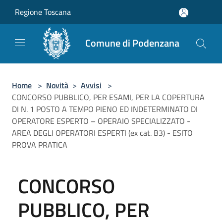
Salta al contenuto principale
Regione Toscana
Comune di Podenzana
Home
>
Novità
>
Avvisi
>
CONCORSO PUBBLICO, PER ESAMI, PER LA COPERTURA
DI N. 1 POSTO A TEMPO PIENO ED INDETERMINATO DI
OPERATORE ESPERTO – OPERAIO SPECIALIZZATO -
AREA DEGLI OPERATORI ESPERTI (ex cat. B3) - ESITO
PROVA PRATICA
CONCORSO
PUBBLICO, PER