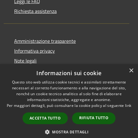
Leggi le FAQ
Richiesta assistenza
Amministrazione trasparente
Informativa privacy
Note legali
×
Dichiarazione di accessibilità
Informazioni sui cookie
Questo sito web utilizza cookie tecnici e assimilati strettamente
necessari al corretto funzionamento e alla navigazione del sito,
nonché un cookie tecnico analitico al solo fine di elaborare
informazioni statistiche, aggregate e anonime.
RSS
Copyright © 2026 • Comune di
Per maggiori dettagli, può consultare la cookie policy al seguente
link
Accessibilità
Podenzana • Powered by
Privacy
Municipium
Accesso
•
RIFIUTA TUTTO
ACCETTA TUTTO
Cookie
redazione
Mappa del sito
MOSTRA DETTAGLI